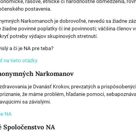
onomické, rasové, etnické či národnostné obmedzenia, ro
oločenského postavenia.
nymných Narkomanoch je dobrovoľné, nevedú sa žiadne zázn
iadne povinné poplatky či iné povinnosti; väčšina členov v
ryť potreby výdajov skupinových stretnutí.
vislý a či je NA pre teba?
 na tieto otázky
nonymných Narkomanov
dravovania je Dvanásť Krokov, prevzatých a prispôsobenýc
 priznanie, že máme problém, hľadanie pomoci, sebapoznáva
vujúcimi sa závislými.
me NA
é Spoločenstvo NA