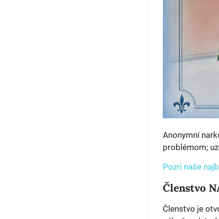
Anonymní narko
problémom; uzdr
Pozri naše najbl
Členstvo N
Členstvo je ot