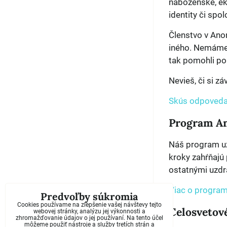
náboženské, ek
identity či sp
Členstvo v Ano
iného. Nemáme ž
tak pomohli pok
Nevieš, či si zá
Skús odpovedať
Program A
Náš program uz
kroky zahŕňajú
ostatnými uzdra
Viac o progra
Predvoľby súkromia
Cookies používame na zlepšenie vašej návštevy tejto
Celosvetov
webovej stránky, analýzu jej výkonnosti a
zhromažďovanie údajov o jej používaní. Na tento účel
môžeme použiť nástroje a služby tretích strán a