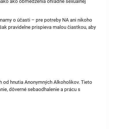
vnako ako obmedzenia ohľadne sexuálnej
amy o účasti – pre potreby NA ani nikoho
šak pravidelne prispieva malou čiastkou, aby
h od hnutia Anonymných Alkoholikov. Tieto
nie, dôverné sebaodhalenie a prácu s