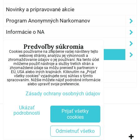
Novinky a pripravované akcie
Program Anonymných Narkomanov
Informácie o NA
Som závislý?
Predvoľby súkromia
Cookies používame na zlepšenie vašej návštevy tejto
Kontakty
webovej stránky, analýzu jej výkonnosti a
zhromažďovanie údajov o jej používaní. Na tento účel
môžeme použiť nástroje a služby tretích strán a
Iné spoločenstvá
zhromaždené údaje sa môžu preniesť k partnerom v
EÚ, USA alebo iných krajinách. Kliknutím na „Prijať
všetky cookies“ vyjadrujete svoj súhlas s týmto
Meetings Test
spracovaním. Nižšie môžete nájsť podrobné informácie
alebo upraviť svoje preferencie.
Zásady ochrany osobných údajov
Ukázať
Predvoľby súkromia
Prijať všetky
podrobnosti
cookies
Zásady ochrany osobných údajov
Odmietnuť všetko
Vytvorené pomocou:
BiznisWeb.sk