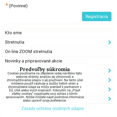
*
(Povinné)
Registrácia
Kto sme
Stretnutia
On line ZOOM stretnutia
Novinky a pripravované akcie
Predvoľby súkromia
Program Anonymných Narkomanov
Cookies používame na zlepšenie vašej návštevy tejto
webovej stránky, analýzu jej výkonnosti a
Informácie o NA
zhromažďovanie údajov o jej používaní. Na tento účel
môžeme použiť nástroje a služby tretích strán a
zhromaždené údaje sa môžu preniesť k partnerom v
Som závislý?
EÚ, USA alebo iných krajinách. Kliknutím na „Prijať
všetky cookies“ vyjadrujete svoj súhlas s týmto
spracovaním. Nižšie môžete nájsť podrobné informácie
Kontakty
alebo upraviť svoje preferencie.
Zásady ochrany osobných údajov