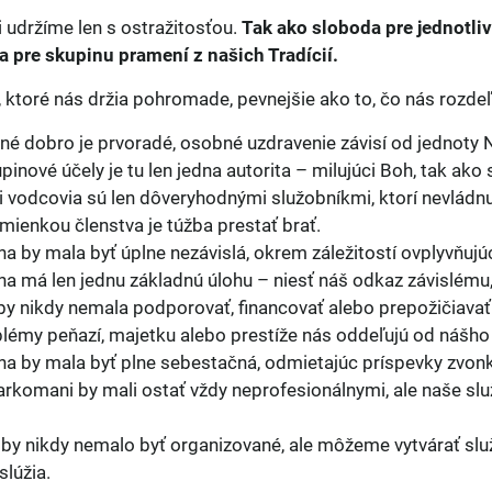
 udržíme len s ostražitosťou.
Tak ako sloboda pre jednotli
a pre skupinu pramení z našich Tradícií.
ktoré nás držia pohromade, pevnejšie ako to, čo nás rozdeľ
é dobro je prvoradé, osobné uzdravenie závisí od jednoty 
pinové účely je tu len jedna autorita – milujúci Boh, tak a
 vodcovia sú len dôveryhodnými služobníkmi, ktorí nevládnu
ienkou členstva je túžba prestať brať.
a by mala byť úplne nezávislá, okrem záležitostí ovplyvňujú
a má len jednu základnú úlohu – niesť náš odkaz závislému, k
by nikdy nemala podporovať, financovať alebo prepožičiav
lémy peňazí, majetku alebo prestíže nás oddeľujú od nášho
a by mala byť plne sebestačná, odmietajúc príspevky zvon
rkomani by mali ostať vždy neprofesionálnymi, ale naše s
 by nikdy nemalo byť organizované, ale môžeme vytvárať s
slúžia.