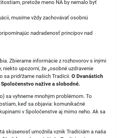
itostiam, pretože meno NA by nemalo byť
pagácii, musíme vždy zachovávať osobnú
 pripomínajúc nadradenosť princípov nad
ia. Zbierame informácie z rozhovorov s inými
, niekto upozorní, že „osobné uzdravenie
o sa pridŕžame našich Tradícií.
O Dvanástich
e Spoločenstvo nažive a slobodné.
lkovo) sa vyhneme mnohým problémom. To
kostiam, keď sa objavia: komunikačné
 skupinami v Spoločenstve aj mimo neho. Ak sa
tá skúsenosť umožnila vznik Tradíciám a naša