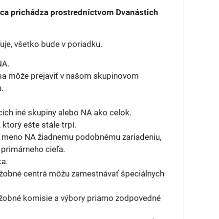
vca prichádza prostredníctvom Dvanástich
uje, všetko bude v poriadku.
NA.
ko sa môže prejaviť v našom skupinovom
.
cich iné skupiny alebo NA ako celok.
torý ešte stále trpí.
ať meno NA žiadnemu podobnému zariadeniu,
 primárneho cieľa.
ka.
lužobné centrá môžu zamestnávať špeciálnych
lužobné komisie a výbory priamo zodpovedné