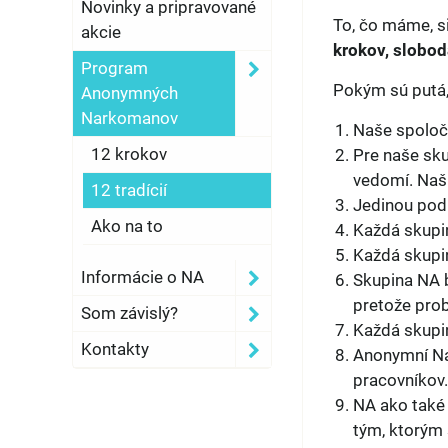
Novinky a pripravované
To, čo máme, si
akcie
krokov, slobod
Program
Pokým sú putá, 
Anonymných
Narkomanov
Naše spoločn
12 krokov
Pre naše sku
vedomí. Naši
12 tradícií
Jedinou podm
Ako na to
Každá skupin
Každá skupin
Informácie o NA
Skupina NA 
pretože prob
Som závislý?
Každá skupin
Kontakty
Anonymní Na
pracovníkov.
NA ako také
tým, ktorým 