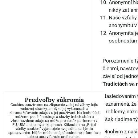
Anonymní Na
nikdy zatiah
Naše vzťahy 
anonymitu v t
Anonymita je
osobnosťam
Porozumenie tý
členmi, navštev
závisí od jedno
Tradíciách sa 
Nasledovaním t
Predvoľby súkromia
neznamená, že 
Cookies používame na zlepšenie vašej návštevy tejto
webovej stránky, analýzu jej výkonnosti a
problémy, názo
zhromažďovanie údajov o jej používaní. Na tento účel
môžeme použiť nástroje a služby tretích strán a
však riadime t
zhromaždené údaje sa môžu preniesť k partnerom v
EÚ, USA alebo iných krajinách. Kliknutím na „Prijať
všetky cookies“ vyjadrujete svoj súhlas s týmto
Mnohým z našic
spracovaním. Nižšie môžete nájsť podrobné informácie
alebo upraviť svoje preferencie.