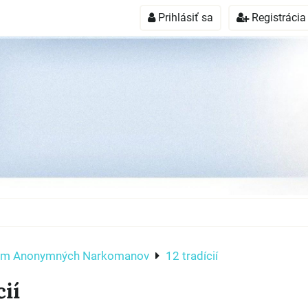
Prihlásiť sa
Registrácia
am Anonymných Narkomanov
12 tradícií
cií