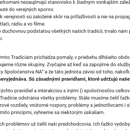
rkomani nezaujímajú stanovisko k žiadnym vonkajším zálež
nuté do verejných sporov.
k verejnosti sú založené skôr na príťažlivosti a nie na pro
lači, rádiu a vo filme.
 duchovnou podstatou všetkých našich tradícií, trvalo nám
i.
mto Tradíciám prichádza pomaly, v priebehu dlhšieho obdob
ujeme rôzne skupiny. Zvyčajne až keď sa zapojíme do služby
ty Spoločenstva NA“ a že táto jednota závisí od toho, nakoľk
nevyjednáva. Sú zásadnými pravidlami, ktoré udržujú naš
ýchto pravidiel a interakciou s inými (i spoločnosťou ce
Tradície odstránia všetky problémy. Stále musíme čeliť ťaž
rové rozdiely, vnútorné rozpory, problémy s jednotlivcami i
ýmito princípmi, vyhneme sa niektorým úskaliam.
h problémov už čelili naši predchodcovia. Ich ťažko vydoby