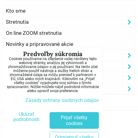
Kto sme
Stretnutia
On line ZOOM stretnutia
Novinky a pripravované akcie
Predvoľby súkromia
Program Anonymných Narkomanov
Cookies používame na zlepšenie vašej návštevy tejto
webovej stránky, analýzu jej výkonnosti a
Informácie o NA
zhromažďovanie údajov o jej používaní. Na tento účel
môžeme použiť nástroje a služby tretích strán a
zhromaždené údaje sa môžu preniesť k partnerom v
Som závislý?
EÚ, USA alebo iných krajinách. Kliknutím na „Prijať
všetky cookies“ vyjadrujete svoj súhlas s týmto
spracovaním. Nižšie môžete nájsť podrobné informácie
Kontakty
alebo upraviť svoje preferencie.
Zásady ochrany osobných údajov
Ukázať
Predvoľby súkromia
Prijať všetky
podrobnosti
cookies
Zásady ochrany osobných údajov
Odmietnuť všetko